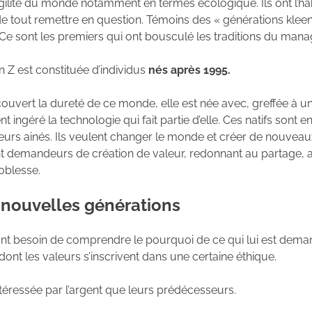
agilité du monde notamment en termes écologique. Ils ont l’ha
 de tout remettre en question. Témoins des « générations klee
ie. Ce sont les premiers qui ont bousculé les traditions du man
n Z est constituée d’individus
nés après 1995.
ouvert la dureté de ce monde, elle est née avec, greffée à une
t ingéré la technologie qui fait partie d’elle. Ces natifs sont
urs ainés. Ils veulent changer le monde et créer de nouveau
ont demandeurs de création de valeur, redonnant au partage, au
noblesse.
 nouvelles générations
nt besoin de comprendre le pourquoi de ce qui lui est deman
 dont les valeurs s’inscrivent dans une certaine éthique.
ntéressée par l’argent que leurs prédécesseurs.