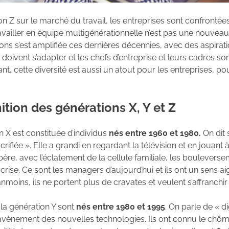
ion Z sur le marché du travail, les entreprises sont confronté
iller en équipe multigénérationnelle n’est pas une nouveaut
ions s’est amplifiée ces dernières décennies, avec des aspirati
 doivent s’adapter et les chefs d’entreprise et leurs cadres s
nt, cette diversité est aussi un atout pour les entreprises, po
nition des générations X, Y et Z
n X est constituée d’individus
nés entre 1960 et 1980.
On dit 
crifiée ». Elle a grandi en regardant la télévision et en jouant 
ère, avec l’éclatement de la cellule familiale, les boulevers
 crise. Ce sont les managers d’aujourd’hui et ils ont un sens ai
anmoins, ils ne portent plus de cravates et veulent s’affranc
e la génération Y sont
nés entre 1980 et 1995
. On parle de « di
l’avènement des nouvelles technologies. Ils ont connu le chôm