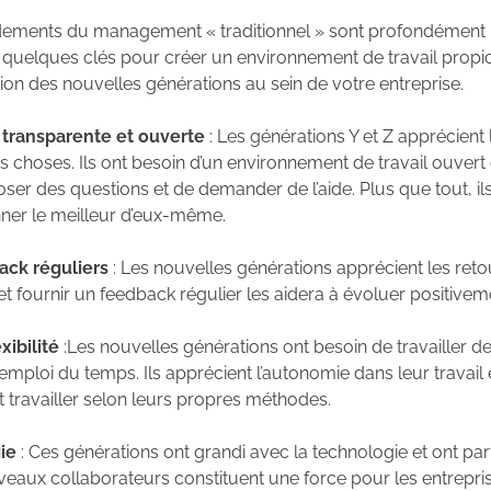
ondements du management « traditionnel » sont profondément 
i quelques clés pour créer un environnement de travail propi
ution des nouvelles générations au sein de votre entreprise.
 transparente et ouverte
: Les générations Y et Z apprécient
hoses. Ils ont besoin d’un environnement de travail ouvert d
oser des questions et de demander de l’aide. Plus que tout, ils
ner le meilleur d’eux-même.
ack réguliers
: Les nouvelles générations apprécient les retour
e et fournir un feedback régulier les aidera à évoluer positivem
xibilité
:Les nouvelles générations ont besoin de travailler de 
 emploi du temps. Ils apprécient l’autonomie dans leur travail
t travailler selon leurs propres méthodes.
gie
: Ces générations ont grandi avec la technologie et ont parf
eaux collaborateurs constituent une force pour les entrepr