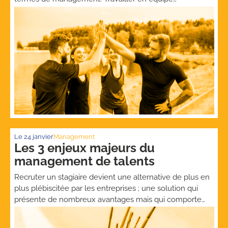
multigénérationnelle n’est pas une nouveauté. En
revanche, la différence entre les générations s’est
amplifiée ces dernières décennies, avec des aspirations
et des visions très contrastées. Les entreprises doivent
s’adapter […]
Le
24 janvier
Management
Les 3 enjeux majeurs du
management de talents
Recruter un stagiaire devient une alternative de plus en
plus plébiscitée par les entreprises ; une solution qui
présente de nombreux avantages mais qui comporte
aussi des obligations et des points de vigilance. Voici
quelques-uns des principaux éléments à considérer