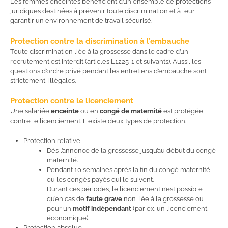
Les femmes enceintes bénéficient d’un ensemble de protections
juridiques destinées à prévenir toute discrimination et à leur
garantir un environnement de travail sécurisé.
Protection contre la discrimination à l’embauche
Toute discrimination liée à la grossesse dans le cadre d’un
recrutement est interdit (articles L1225-1 et suivants). Aussi, les
questions d’ordre privé pendant les entretiens d’embauche sont
strictement illégales.
Protection contre le licenciement
Une salariée
enceinte
ou en
congé de maternité
est protégée
contre le licenciement. Il existe deux types de protection.
Protection relative
Dès l’annonce de la grossesse jusqu’au début du congé
maternité.
Pendant 10 semaines après la fin du congé maternité
ou les congés payés qui le suivent.
Durant ces périodes, le licenciement n’est possible
qu’en cas de
faute grave
non liée à la grossesse ou
pour un
motif indépendant
(par ex. un licenciement
économique).
Protection absolue