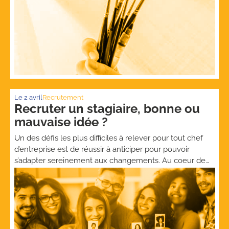
avant de vous engager. Recruter un stagiaire, rappel des
fondamentaux Tout d’abord, les stages sont […]
Le
2 avril
Recrutement
Recruter un stagiaire, bonne ou
mauvaise idée ?
Un des défis les plus difficiles à relever pour tout chef
d’entreprise est de réussir à anticiper pour pouvoir
s’adapter sereinement aux changements. Au coeur de
cette dynamique proactive se trouve la gestion des
ressources humaines. Or, l’une des pratiques clés pour
réussir ce challenge est de réaliser un diagnostic RH.
Dans cet article, nous […]